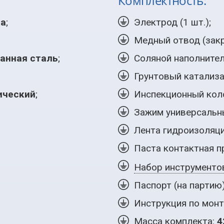
Комплектность:
ра
;
Электрод (
1 шт.
);
Медный отвод (закре
анная сталь
;
Соляной наполнител
Грунтовый катализа
ический
;
Инспекционный коло
Зажим универсальн
Лента гидроизоляци
Паста контактная п
Набор инструменто
Паспорт (на партию)
Инструкция по монт
Масса комплекта:
4