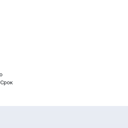
о
 Срок