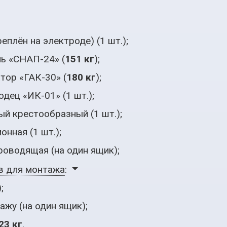
плён на электроде) (1 шт.);
ь «СНАП-24» (
151 кг
);
тор «ГАК-30» (
180 кг
);
дец «ИК-01» (
1 шт.
);
ый крестообразный (
1 шт.
);
онная (
1 шт.
);
роводящая (на один ящик);
в для монтажа
:
;
ажу (на один ящик);
23 кг
.