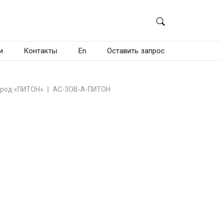
и
Контакты
En
Оставить запрос
трод «ПИТОН»
АС-3ОВ-А-ПИТОН