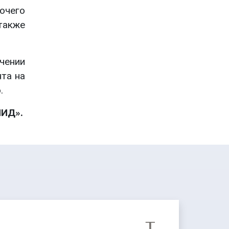
очего
также
чении
та на
.
ПИД».