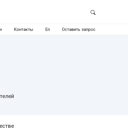
и
Контакты
En
Оставить запрос
телей
естве