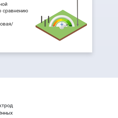
ной
о сравнению
ловая/
ктрод
ённых