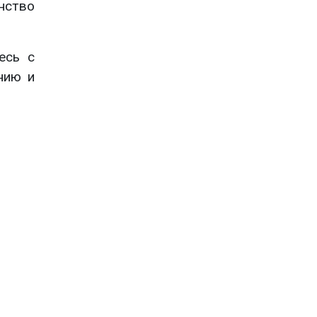
нство
есь с
нию и