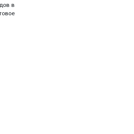
дов в
товое