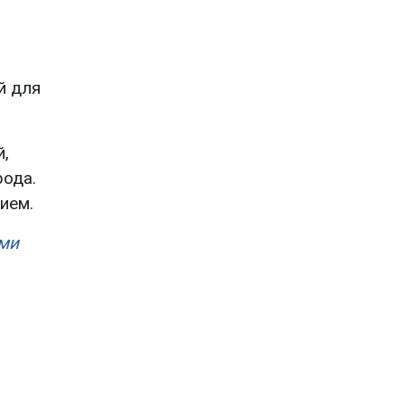
й для
й,
рода.
ием.
ими