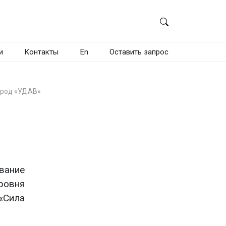
и
Контакты
En
Оставить запрос
трод «УДАВ»
вание
ровня
«Сила