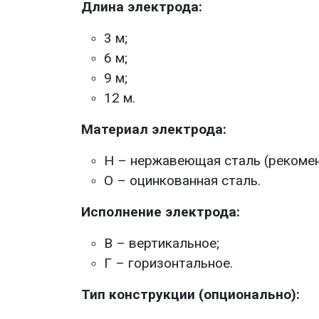
Длина электрода:
3 м;
6 м;
9 м;
12 м.
Материал электрода:
Н – нержавеющая сталь (рекоме
О – оцинкованная сталь.
Исполнение электрода:
В – вертикальное;
Г – горизонтальное.
Тип конструкции (опционально):