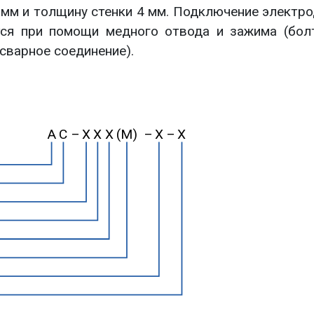
мм и толщину стенки 4 мм. Подключение электро
тся при помощи медного отвода и зажима (бол
сварное соединение).
А
С
–
X
X
X
(M)
–
X
–
X