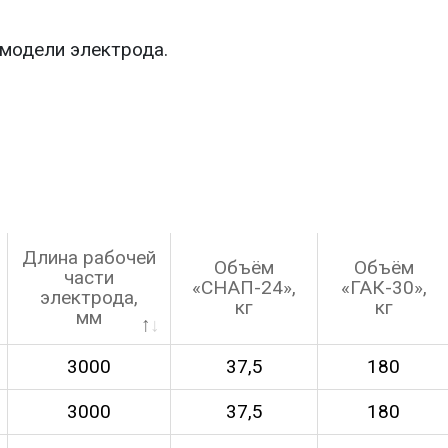
 модели электрода.
Длина рабочей
Объём
Объём
части
«СНАП-24»,
«ГАК-30»,
электрода,
кг
кг
мм
3000
37,5
180
3000
37,5
180