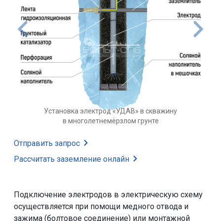
ДАВ» в скважину
Установка электрода «УДАВ
лом грунте
скважину в грунте
Отправить запрос
Рассчитать заземление
онлайн
Подключение электродов в электрическую схему
осуществляется при помощи медного отвода и
зажима (болтовое соединение) или монтажной