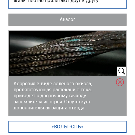
жилы плотно прилегают друг к другу
Аналог
Коррозия в виде зеленого окисла,
препятствующая растеканию тока,
приведёт к досрочному выходу
заземлителя из строя. Отсутствует
дополнительная защита отвода
«ВОЛЬТ-СПБ»