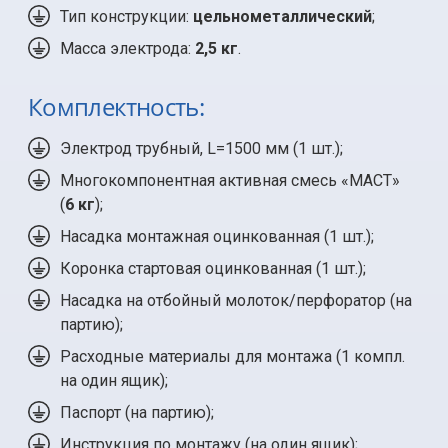
Тип конструкции:
цельнометаллический
;
Масса электрода:
2,5 кг
.
Комплектность:
Электрод трубный, L=1500 мм (
1 шт.
);
Многокомпонентная активная смесь «МАСТ»
(
6 кг
);
Насадка монтажная оцинкованная (
1 шт.
);
Коронка стартовая оцинкованная (
1 шт.
);
Насадка на отбойный молоток/перфоратор (на
партию);
Расходные материалы для монтажа (
1 компл.
на один ящик);
Паспорт (на партию);
Инструкция по монтажу (на один ящик);