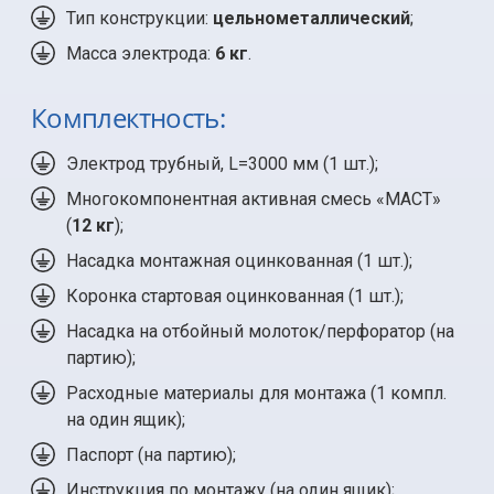
Тип конструкции:
цельнометаллический
;
Масса электрода:
6 кг
.
Комплектность:
Электрод трубный, L=3000 мм (
1 шт.
);
Многокомпонентная активная смесь «МАСТ»
(
12 кг
);
Насадка монтажная оцинкованная (
1 шт.
);
Коронка стартовая оцинкованная (
1 шт.
);
Насадка на отбойный молоток/перфоратор (на
партию);
Расходные материалы для монтажа (
1 компл.
на один ящик);
Паспорт (на партию);
Инструкция по монтажу (на один ящик);