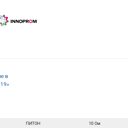
е в
019»
ПИТОН
10 Ом